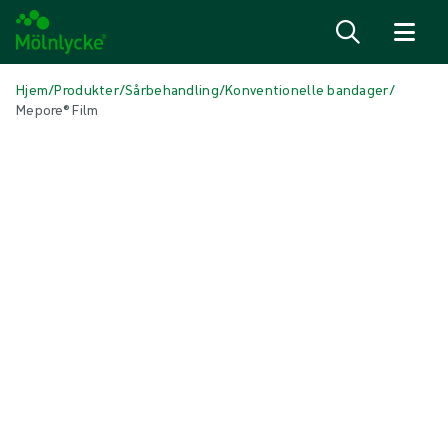
Spring til indhold
Hjem
/
Produkter
/
Sårbehandling
/
Konventionelle bandager
/
Mepore® Film
Spring over medier
Konventionelle bandager
Mepore® Film
Mepore Film er en steril, transparent, åndbar og klæbende
filmbandage.