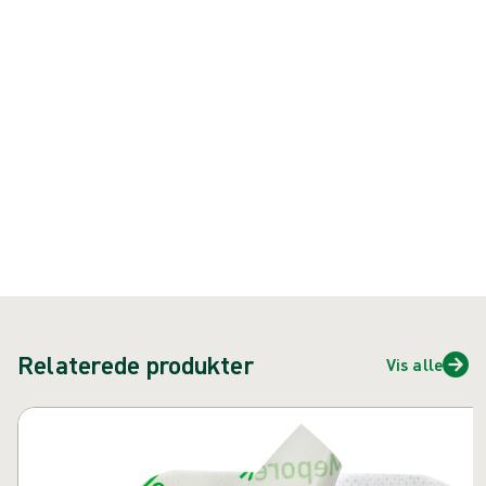
Produkt: REF {{ store.currentProductVariant?.productId }}
{{ feature }}
Certificeret af ISCC
FSC certificeret papir
Kontakt os
Relaterede produkter
Vis alle
Spring over karusel