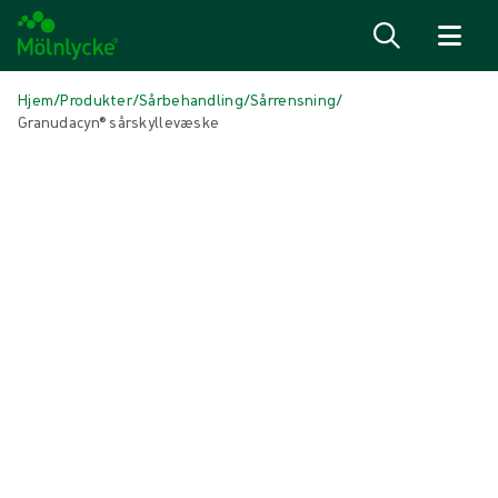
Spring til indhold
Hjem
/
Produkter
/
Sårbehandling
/
Sårrensning
/
Granudacyn® sårskyllevæske
Spring over medier
Sårrensning
Granudacyn® sårskyllevæske
Granudacyn® sårskylningsopløsning er en brugsklar
sårskylningsopløsning til rensning og skylning af akutte, kroniske og