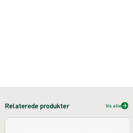
kontaminerede sår.
Produkt: REF {{ store.currentProductVariant?.productId }}
{{ feature }}
Certificeret af ISCC
FSC certificeret papir
Kontakt os
Relaterede produkter
Vis alle
Spring over karusel