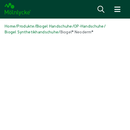
Zum Inhalt
Home
/
Produkte
/
Biogel Handschuhe
/
OP-Handschuhe
/
Biogel Synthetikhandschuhe
/
Biogel® Neoderm®
Medien überspringen
Synthetische Handschuhe
Biogel® Neoderm®
Biogel® Neoderm® OP-Handschuhe aus synthetischem Polychloropren
bieten zusätzlichen Schutz für Sie und Ihre Patienten