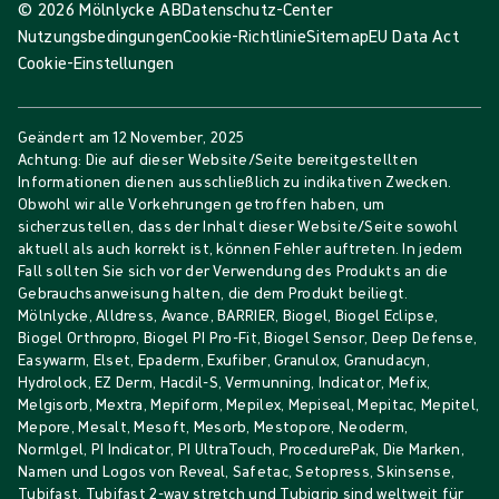
© 2026 Mölnlycke AB
Datenschutz-Center
Nutzungsbedingungen
Cookie-Richtlinie
Sitemap
EU Data Act
Cookie-Einstellungen
Geändert am
12 November, 2025
Achtung: Die auf dieser Website/Seite bereitgestellten
Informationen dienen ausschließlich zu indikativen Zwecken.
Obwohl wir alle Vorkehrungen getroffen haben, um
sicherzustellen, dass der Inhalt dieser Website/Seite sowohl
aktuell als auch korrekt ist, können Fehler auftreten. In jedem
Fall sollten Sie sich vor der Verwendung des Produkts an die
Gebrauchsanweisung halten, die dem Produkt beiliegt.
Mölnlycke, Alldress, Avance, BARRIER, Biogel, Biogel Eclipse,
Biogel Orthropro, Biogel PI Pro-Fit, Biogel Sensor, Deep Defense,
Easywarm, Elset, Epaderm, Exufiber, Granulox, Granudacyn,
Hydrolock, EZ Derm, Hacdil-S, Vermunning, Indicator, Mefix,
Melgisorb, Mextra, Mepiform, Mepilex, Mepiseal, Mepitac, Mepitel,
Mepore, Mesalt, Mesoft, Mesorb, Mestopore, Neoderm,
Normlgel, PI Indicator, PI UltraTouch, ProcedurePak, Die Marken,
Namen und Logos von Reveal, Safetac, Setopress, Skinsense,
Tubifast, Tubifast 2-way stretch und Tubigrip sind weltweit für