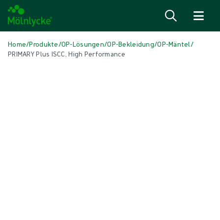
Zum Inhalt
Home
/
Produkte
/
OP-Lösungen
/
OP-Bekleidung
/
OP-Mäntel
/
PRIMARY Plus ISCC, High Performance
Medien überspringen
OP-Mäntel
PRIMARY Plus ISCC, High
Performance
OP-Mäntel dienen dazu, Patienten und Personal vor