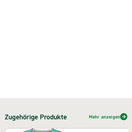
Kreuzkontaminationen zu schützen. Mölnlycke® bietet ein breites
Sortiment an BARRIER® OP-Mänteln, sodass Sie den richtigen OP-
Mantel für Ihren Eingriff auswählen können.
Produkt: REF {{ store.currentProductVariant?.productId }}
{{ feature }}
Zertifiziert durch ISCC
FSC-zertifiziertes Papier
Kontakt
Zugehörige Produkte
Mehr anzeigen