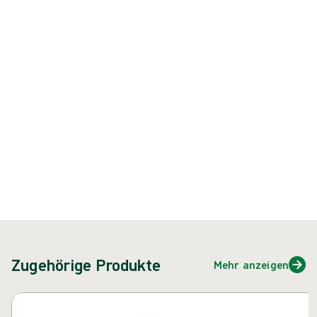
Der Biogel PI Micro Tech Indicator Underglove ist ein blauer,
synthetischer Innenhandschuh für kritische Umgebungen.
Produkt: REF {{ store.currentProductVariant?.productId }}
{{ feature }}
Zertifiziert durch ISCC
FSC-zertifiziertes Papier
Zugehörige Produkte
Mehr anzeigen
Karussell überspringen