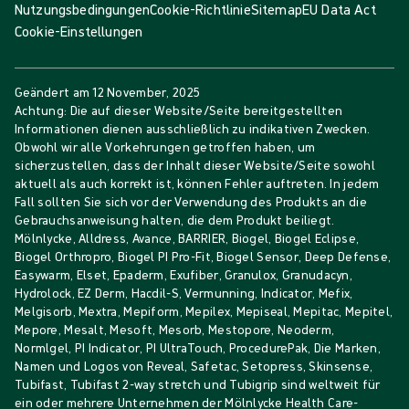
Nutzungsbedingungen
Cookie-Richtlinie
Sitemap
EU Data Act
Cookie-Einstellungen
Geändert am
12 November, 2025
Achtung: Die auf dieser Website/Seite bereitgestellten
Informationen dienen ausschließlich zu indikativen Zwecken.
Obwohl wir alle Vorkehrungen getroffen haben, um
sicherzustellen, dass der Inhalt dieser Website/Seite sowohl
aktuell als auch korrekt ist, können Fehler auftreten. In jedem
Fall sollten Sie sich vor der Verwendung des Produkts an die
Gebrauchsanweisung halten, die dem Produkt beiliegt.
Mölnlycke, Alldress, Avance, BARRIER, Biogel, Biogel Eclipse,
Biogel Orthropro, Biogel PI Pro-Fit, Biogel Sensor, Deep Defense,
Easywarm, Elset, Epaderm, Exufiber, Granulox, Granudacyn,
Hydrolock, EZ Derm, Hacdil-S, Vermunning, Indicator, Mefix,
Melgisorb, Mextra, Mepiform, Mepilex, Mepiseal, Mepitac, Mepitel,
Mepore, Mesalt, Mesoft, Mesorb, Mestopore, Neoderm,
Normlgel, PI Indicator, PI UltraTouch, ProcedurePak, Die Marken,
Namen und Logos von Reveal, Safetac, Setopress, Skinsense,
Tubifast, Tubifast 2-way stretch und Tubigrip sind weltweit für
ein oder mehrere Unternehmen der Mölnlycke Health Care-