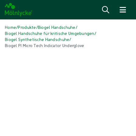
Zum Inhalt
Home
/
Produkte
/
Biogel Handschuhe
/
Biogel Handschuhe für kritische Umgebungen
/
Biogel Synthetische Handschuhe
/
Biogel PI Micro Tech Indicator Underglove
Medien überspringen
Synthetische Handschuhe
Biogel PI Micro Tech Indicator
Underglove