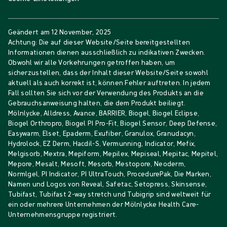
Geändert am
12 November, 2025
Achtung: Die auf dieser Website/Seite bereitgestellten
Informationen dienen ausschließlich zu indikativen Zwecken.
Obwohl wir alle Vorkehrungen getroffen haben, um
sicherzustellen, dass der Inhalt dieser Website/Seite sowohl
aktuell als auch korrekt ist, können Fehler auftreten. In jedem
Fall sollten Sie sich vor der Verwendung des Produkts an die
Gebrauchsanweisung halten, die dem Produkt beiliegt.
Mölnlycke, Alldress, Avance, BARRIER, Biogel, Biogel Eclipse,
Biogel Orthropro, Biogel PI Pro-Fit, Biogel Sensor, Deep Defense,
Easywarm, Elset, Epaderm, Exufiber, Granulox, Granudacyn,
Hydrolock, EZ Derm, Hacdil-S, Vermunning, Indicator, Mefix,
Melgisorb, Mextra, Mepiform, Mepilex, Mepiseal, Mepitac, Mepitel,
Mepore, Mesalt, Mesoft, Mesorb, Mestopore, Neoderm,
Normlgel, PI Indicator, PI UltraTouch, ProcedurePak, Die Marken,
Namen und Logos von Reveal, Safetac, Setopress, Skinsense,
Tubifast, Tubifast 2-way stretch und Tubigrip sind weltweit für
ein oder mehrere Unternehmen der Mölnlycke Health Care-
Unternehmensgruppe registriert.