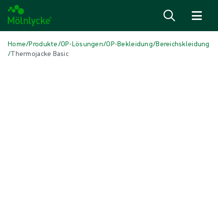
Zum Inhalt
Home
/
Produkte
/
OP-Lösungen
/
OP-Bekleidung
/
Bereichskleidung
/
Thermojacke Basic
Medien überspringen
Bereichskleidung
Thermojacke Basic
Arbeitskleidung für medizinisches Personal. Thermojacken gibt es in
den Farben Blau und Grün.