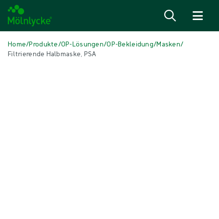
Zum Inhalt
Home
/
Produkte
/
OP-Lösungen
/
OP-Bekleidung
/
Masken
/
Filtrierende Halbmaske, PSA
Medien überspringen
Masken
Filtrierende Halbmaske, PSA
PSA FFP-Masken (filtrierende Gesichtsmasken)
Produkt: REF {{ store.currentProductVariant?.productId }}