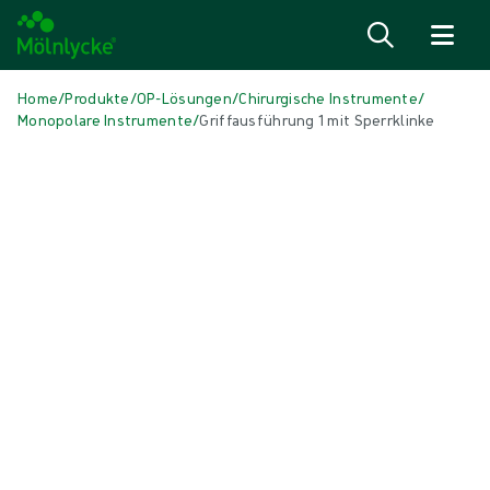
Zum Inhalt
Home
/
Produkte
/
OP-Lösungen
/
Chirurgische Instrumente
/
Monopolare Instrumente
/
Griffausführung 1 mit Sperrklinke
Medien überspringen
Monopolare Instrumente
Griffausführung 1 mit Sperrklinke
Produkt: REF {{ store.currentProductVariant?.productId }}