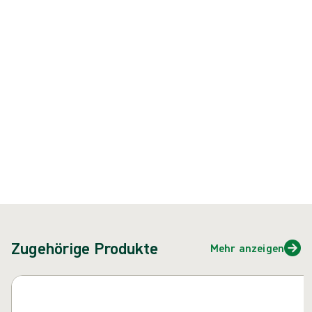
Diathermieanschluss ausgestattet ist.
Produkt: REF {{ store.currentProductVariant?.productId }}
{{ feature }}
Zertifiziert durch ISCC
FSC-zertifiziertes Papier
Kontakt
Zugehörige Produkte
Mehr anzeigen
Karussell überspringen