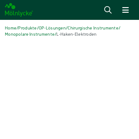
Zum Inhalt
Home
/
Produkte
/
OP-Lösungen
/
Chirurgische Instrumente
/
Monopolare Instrumente
/
L-Haken-Elektroden
Medien überspringen
Monopolare Instrumente
L-Haken-Elektroden
Die monopolare L-Haken-Elektrode ist ein steriles Einweg-
Instrument, das mit einem Haken, einem isolierten Schaft und einem