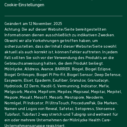
Cookie-Einstellungen
Geändert am
12 November, 2025
Achtung: Die auf dieser Website/Seite bereitgestellten
Informationen dienen ausschließlich zu indikativen Zwecken.
Obwohl wir alle Vorkehrungen getroffen haben, um
sicherzustellen, dass der Inhalt dieser Website/Seite sowohl
aktuell als auch korrekt ist, können Fehler auftreten. In jedem
Fall sollten Sie sich vor der Verwendung des Produkts an die
Gebrauchsanweisung halten, die dem Produkt beiliegt.
Mölnlycke, Alldress, Avance, BARRIER, Biogel, Biogel Eclipse,
Biogel Orthropro, Biogel PI Pro-Fit, Biogel Sensor, Deep Defense,
Easywarm, Elset, Epaderm, Exufiber, Granulox, Granudacyn,
Hydrolock, EZ Derm, Hacdil-S, Vermunning, Indicator, Mefix,
Melgisorb, Mextra, Mepiform, Mepilex, Mepiseal, Mepitac, Mepitel,
Mepore, Mesalt, Mesoft, Mesorb, Mestopore, Neoderm,
Normlgel, PI Indicator, PI UltraTouch, ProcedurePak, Die Marken,
Namen und Logos von Reveal, Safetac, Setopress, Skinsense,
Tubifast, Tubifast 2-way stretch und Tubigrip sind weltweit für
ein oder mehrere Unternehmen der Mölnlycke Health Care-
Unternehmensgruppe registriert.