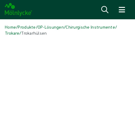
Zum Inhalt
Home
/
Produkte
/
OP-Lösungen
/
Chirurgische Instrumente
/
Trokare
/
Trokarhülsen
Medien überspringen
Trokare
Trokarhülsen
Die Universal-Trokarkanüle ist mit allen Obturatoren gleicher Größe
kompatibel (mit geschützter Klinge, klingenlos, optisch) und bietet