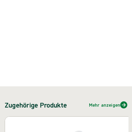
Vorteile bei der Bestellung, Lagerung und den Kosten.
Produkt: REF {{ store.currentProductVariant?.productId }}
{{ feature }}
Zertifiziert durch ISCC
FSC-zertifiziertes Papier
Kontakt
Zugehörige Produkte
Mehr anzeigen
Karussell überspringen