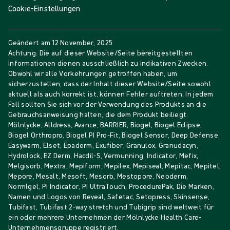
Cookie-Einstellungen
Geändert am
12 November, 2025
Achtung: Die auf dieser Website/Seite bereitgestellten
Informationen dienen ausschließlich zu indikativen Zwecken.
Obwohl wir alle Vorkehrungen getroffen haben, um
sicherzustellen, dass der Inhalt dieser Website/Seite sowohl
aktuell als auch korrekt ist, können Fehler auftreten. In jedem
Fall sollten Sie sich vor der Verwendung des Produkts an die
Gebrauchsanweisung halten, die dem Produkt beiliegt.
Mölnlycke, Alldress, Avance, BARRIER, Biogel, Biogel Eclipse,
Biogel Orthropro, Biogel PI Pro-Fit, Biogel Sensor, Deep Defense,
Easywarm, Elset, Epaderm, Exufiber, Granulox, Granudacyn,
Hydrolock, EZ Derm, Hacdil-S, Vermunning, Indicator, Mefix,
Melgisorb, Mextra, Mepiform, Mepilex, Mepiseal, Mepitac, Mepitel,
Mepore, Mesalt, Mesoft, Mesorb, Mestopore, Neoderm,
Normlgel, PI Indicator, PI UltraTouch, ProcedurePak, Die Marken,
Namen und Logos von Reveal, Safetac, Setopress, Skinsense,
Tubifast, Tubifast 2-way stretch und Tubigrip sind weltweit für
ein oder mehrere Unternehmen der Mölnlycke Health Care-
Unternehmensgruppe registriert.