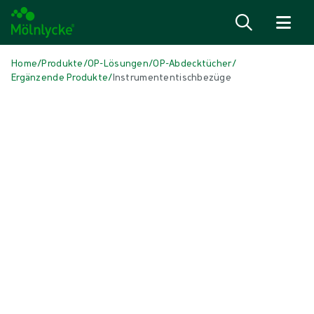
Zum Inhalt
Home
/
Produkte
/
OP-Lösungen
/
OP-Abdecktücher
/
Ergänzende Produkte
/
Instrumententischbezüge
Medien überspringen
Ergänzungsprodukte
Instrumententischbezüge
Zum Schutz des Instrumententisches und bietet eine sterile
Oberfläche