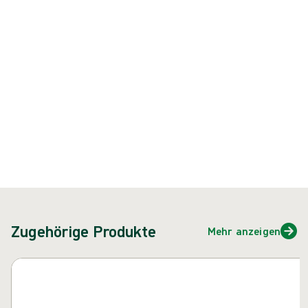
Produkt: REF {{ store.currentProductVariant?.productId }}
{{ feature }}
Zertifiziert durch ISCC
FSC-zertifiziertes Papier
Kontakt
Zugehörige Produkte
Mehr anzeigen
Karussell überspringen