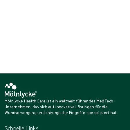
{{ feature }}
Zertifiziert durch ISCC
FSC-zertifiziertes Papier
Kontakt
Mölnlycke Health Care ist ein weltweit führendes MedTech-
Unternehmen, das sich auf innovative Lösungen für die
Wundversorgung und chirurgische Eingriffe spezialisiert hat.
Schnelle Links