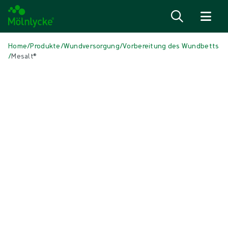
Zum Inhalt
Home
/
Produkte
/
Wundversorgung
/
Vorbereitung des Wundbetts
/
Mesalt®
Medien überspringen
Natriumchlorid-Verbände (reinigend)
Mesalt®
Reinigender Natriumchloridverband
Produkt: REF {{ store.currentProductVariant?.productId }}