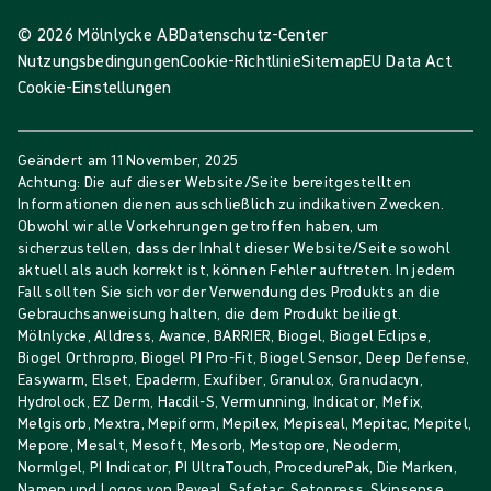
© 2026 Mölnlycke AB
Datenschutz-Center
Nutzungsbedingungen
Cookie-Richtlinie
Sitemap
EU Data Act
Cookie-Einstellungen
Geändert am
11 November, 2025
Achtung: Die auf dieser Website/Seite bereitgestellten
Informationen dienen ausschließlich zu indikativen Zwecken.
Obwohl wir alle Vorkehrungen getroffen haben, um
sicherzustellen, dass der Inhalt dieser Website/Seite sowohl
aktuell als auch korrekt ist, können Fehler auftreten. In jedem
Fall sollten Sie sich vor der Verwendung des Produkts an die
Gebrauchsanweisung halten, die dem Produkt beiliegt.
Mölnlycke, Alldress, Avance, BARRIER, Biogel, Biogel Eclipse,
Biogel Orthropro, Biogel PI Pro-Fit, Biogel Sensor, Deep Defense,
Easywarm, Elset, Epaderm, Exufiber, Granulox, Granudacyn,
Hydrolock, EZ Derm, Hacdil-S, Vermunning, Indicator, Mefix,
Melgisorb, Mextra, Mepiform, Mepilex, Mepiseal, Mepitac, Mepitel,
Mepore, Mesalt, Mesoft, Mesorb, Mestopore, Neoderm,
Normlgel, PI Indicator, PI UltraTouch, ProcedurePak, Die Marken,
Namen und Logos von Reveal, Safetac, Setopress, Skinsense,