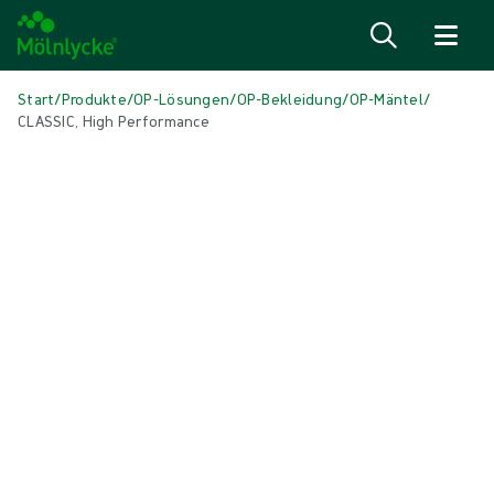
Zum Inhalt
Start
/
Produkte
/
OP-Lösungen
/
OP-Bekleidung
/
OP-Mäntel
/
CLASSIC, High Performance
Medien überspringen
OP-Mäntel
CLASSIC, High Performance
OP-Mantel geeignet für die meisten Eingriffe
Produkt: REF {{ store.currentProductVariant?.productId }}