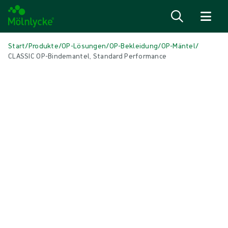
Zum Inhalt
Start
/
Produkte
/
OP-Lösungen
/
OP-Bekleidung
/
OP-Mäntel
/
CLASSIC OP-Bindemantel, Standard Performance
Medien überspringen
OP-Mäntel
CLASSIC OP-Bindemantel, Standard
Performance
OP-Mantel geeignet für die meisten kleinen Eingriffe