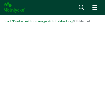
Zum Inhalt
Start
/
Produkte
/
OP-Lösungen
/
OP-Bekleidung
/
OP-Mäntel
Skip to products
Wundversorgung (46)
Mehr anzeigen
Alginate und Faserverbände (3)
Antimikrobielle Wundauflagen (5)
Fixierung und Kompressionstherapie (5)
Narbenbehandlung (2)
Natriumchlorid-Verbände (reinigend) (1)
Positionierungshilfen (2)
Schaumverbände mit Haftrand (5)
Schaumverbände ohne Haftrand (5)
Stomaverbände (3)
Superabsorber (2)
Topische Sauerstofftherapie (1)
Unterdruck-Wundtherapie (3)
Verbände für chirurgische Inzisionen (1)