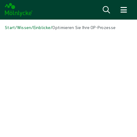
Zum Inhalt
Start
/
Wissen
/
Einblicke
/
Optimieren Sie Ihre OP-Prozesse
IN DIESEM ARTIKEL
OP-Lösungen
|
6 min Lesedauer
Optimieren Sie Ihre OP-Prozesse