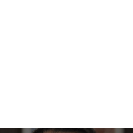
Prävention von Dekubitus zu demonstrieren
Schließlich erklärt Benedict, welche Arten von Daten Kliniker
seiner Meinung nach sammeln und präsentieren sollten, um
sowohl den überzeugendsten Fall zu erstellen als auch ihr
eigenes Verständnis dafür zu unterstützen, welche
Interventionen am effektivsten sind.
Sehen Sie sich das Interview mit Benedict
Stanberry an
Benedict Stanberry, Gründer und Direktor von IHLM, Oxford,
Großbritannien