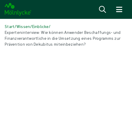
Zum Inhalt
Start
/
Wissen
/
Einblicke
/
Experteninterview: Wie können Anwender Beschaffungs- und
Finanzverantwortliche in die Umsetzung eines Programms zur
Prävention von Dekubitus miteinbeziehen?
IN DIESEM ARTIKEL
Wundversorgung
|
2 min Lesedauer
Experteninterview: Wie können
Anwender Beschaffungs- und
Finanzverantwortliche in die
Umsetzung eines Programms zur
Prävention von Dekubitus
miteinbeziehen?
Im Rahmen einer kürzlich durchgeführten Untersuchung zur
Prävention von Dekubitus stellte Mölnlycke diese und verwandte