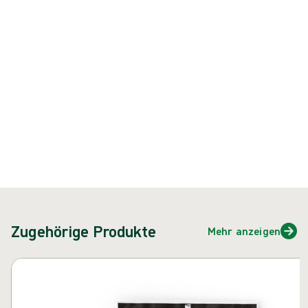
Produkt: REF {{ store.currentProductVariant?.productId }}
{{ feature }}
Zertifiziert durch ISCC
FSC-zertifiziertes Papier
Kontakt
Zugehörige Produkte
Mehr anzeigen
Karussell überspringen