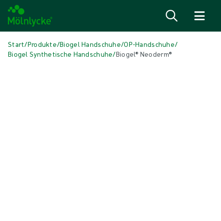
Zum Inhalt
Start
/
Produkte
/
Biogel Handschuhe
/
OP-Handschuhe
/
Biogel Synthetische Handschuhe
/
Biogel® Neoderm®
Medien überspringen
Synthetische Handschuhe
Biogel® Neoderm®
Biogel® Neoderm® OP-Handschuhe aus synthetischem Polychloropren
bieten zusätzlichen Schutz für Sie und Ihre Patienten