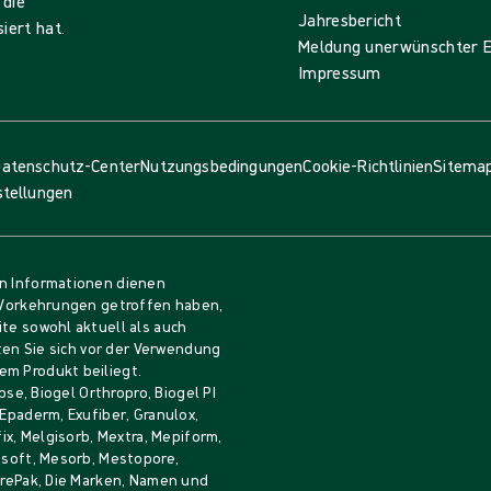
 die
Jahresbericht
iert hat.
Meldung unerwünschter E
Impressum
atenschutz-Center
Nutzungsbedingungen
Cookie-Richtlinien
Sitema
stellungen
en Informationen dienen
e Vorkehrungen getroffen haben,
ite sowohl aktuell als auch
lten Sie sich vor der Verwendung
em Produkt beiliegt.
pse, Biogel Orthropro, Biogel PI
 Epaderm, Exufiber, Granulox,
fix, Melgisorb, Mextra, Mepiform,
Mesoft, Mesorb, Mestopore,
durePak, Die Marken, Namen und