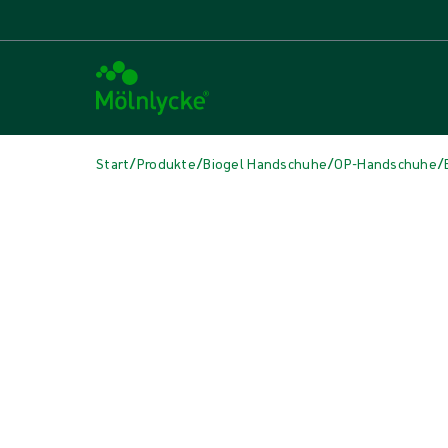
/
/
/
/
Start
Produkte
Biogel Handschuhe
OP-Handschuhe
Medien überspringen
Synthetische Handschuhe