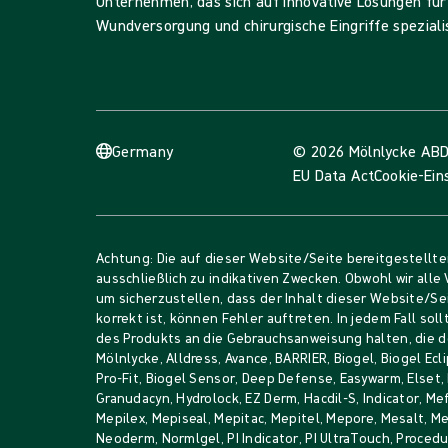
Unternehmen, das sich auf innovative Lösungen für
Wundversorgung und chirurgische Eingriffe spezialis
Germany
© 2026 Mölnlycke AB
D
EU Data Act
Cookie-Ein
Achtung: Die auf dieser Website/Seite bereitgestellt
ausschließlich zu indikativen Zwecken. Obwohl wir all
um sicherzustellen, dass der Inhalt dieser Website/Se
korrekt ist, können Fehler auftreten. In jedem Fall sol
des Produkts an die Gebrauchsanweisung halten, die d
Mölnlycke, Alldress, Avance, BARRIER, Biogel, Biogel Ecli
Pro-Fit, Biogel Sensor, Deep Defense, Easywarm, Elset,
Granudacyn, Hydrolock, EZ Derm, Hacdil-S, Indicator, Me
Mepilex, Mepiseal, Mepitac, Mepitel, Mepore, Mesalt, 
Neoderm, Normlgel, PI Indicator, PI UltraTouch, Proce