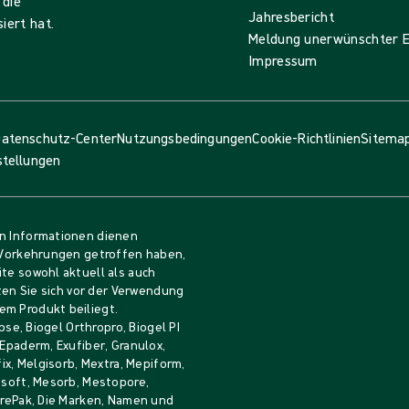
 die
Jahresbericht
iert hat.
Meldung unerwünschter E
Impressum
atenschutz-Center
Nutzungsbedingungen
Cookie-Richtlinien
Sitema
stellungen
en Informationen dienen
e Vorkehrungen getroffen haben,
ite sowohl aktuell als auch
lten Sie sich vor der Verwendung
em Produkt beiliegt.
pse, Biogel Orthropro, Biogel PI
 Epaderm, Exufiber, Granulox,
fix, Melgisorb, Mextra, Mepiform,
Mesoft, Mesorb, Mestopore,
durePak, Die Marken, Namen und