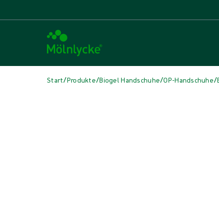
/
/
/
/
Start
Produkte
Biogel Handschuhe
OP-Handschuhe
Medien überspringen
Synthetische Handschuhe