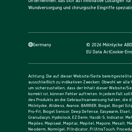
Unternehmen, das sich auf innovative Lösungen für
Wundversorgung und chirurgische Eingriffe spezialis
Germany
© 2026 Mölnlycke AB
D
EU Data Act
Cookie-Ein
Achtung: Die auf dieser Website/Seite bereitgestellt
ausschließlich zu indikativen Zwecken. Obwohl wir all
um sicherzustellen, dass der Inhalt dieser Website/Se
korrekt ist, können Fehler auftreten. In jedem Fall sol
des Produkts an die Gebrauchsanweisung halten, die d
Mölnlycke, Alldress, Avance, BARRIER, Biogel, Biogel Ecli
Pro-Fit, Biogel Sensor, Deep Defense, Easywarm, Elset,
Granudacyn, Hydrolock, EZ Derm, Hacdil-S, Indicator, Me
Mepilex, Mepiseal, Mepitac, Mepitel, Mepore, Mesalt, 
Neoderm, Normlgel, PI Indicator, PI UltraTouch, Proce