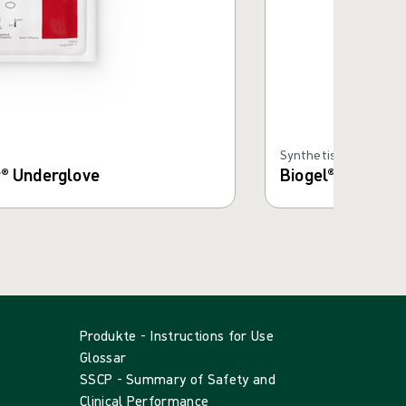
Synthetische Hands
r® Underglove
Biogel® PI Ultra
Produkte - Instructions for Use
Glossar
SSCP - Summary of Safety and
Clinical Performance