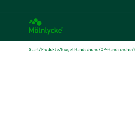
/
/
/
/
Start
Produkte
Biogel Handschuhe
OP-Handschuhe
Medien überspringen
Synthetische Handschuhe