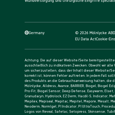
Wundversorgung und chirurgische Eingriffe spezialis
Germany
© 2026 Mölnlycke AB
D
EU Data Act
Cookie-Ein
Achtung: Die auf dieser Website/Seite bereitgestellt
ausschließlich zu indikativen Zwecken. Obwohl wir all
um sicherzustellen, dass der Inhalt dieser Website/Se
korrekt ist, können Fehler auftreten. In jedem Fall sol
des Produkts an die Gebrauchsanweisung halten, die d
Mölnlycke, Alldress, Avance, BARRIER, Biogel, Biogel Ecli
Pro-Fit, Biogel Sensor, Deep Defense, Easywarm, Elset,
Granudacyn, Hydrolock, EZ Derm, Hacdil-S, Indicator, Me
Mepilex, Mepiseal, Mepitac, Mepitel, Mepore, Mesalt, 
Neoderm, Normlgel, PI Indicator, PI UltraTouch, Proce
Logos von Reveal, Safetac, Setopress, Skinsense, Tubif