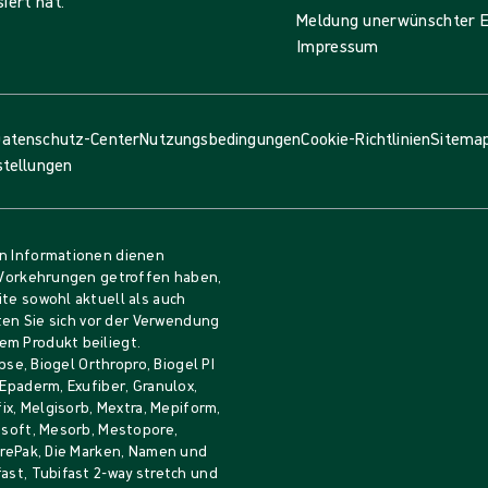
iert hat.
Meldung unerwünschter E
Impressum
atenschutz-Center
Nutzungsbedingungen
Cookie-Richtlinien
Sitema
stellungen
en Informationen dienen
e Vorkehrungen getroffen haben,
ite sowohl aktuell als auch
lten Sie sich vor der Verwendung
em Produkt beiliegt.
pse, Biogel Orthropro, Biogel PI
 Epaderm, Exufiber, Granulox,
fix, Melgisorb, Mextra, Mepiform,
Mesoft, Mesorb, Mestopore,
durePak, Die Marken, Namen und
ast, Tubifast 2-way stretch und