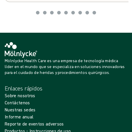
vicepresidenta de Sostenibilidad de Mölnlycke, explicó có
contribuir a reducir el impacto climático de la asistencia san
quirófano en particular.
Mölnlycke Health Care es una empresa de tecnología médica
líder en el mundo que se especializa en soluciones innovadoras
para el cuidado de heridas y procedimientos quirúrgicos.
Enlaces rápidos
Sobre nosotros
Contáctenos
Nuestras sedes
Informe anual
Reporte de eventos adversos
Productos - Instrucciones de uso