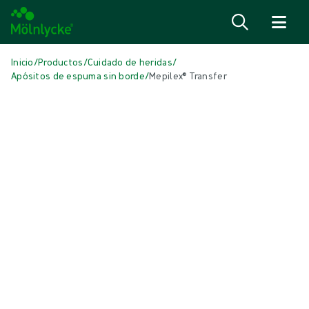
Saltar al contenido
Inicio
/
Productos
/
Cuidado de heridas
/
Apósitos de espuma sin borde
/
Mepilex® Transfer
Saltar medios
Apósitos de espuma sin bordes
Mepilex® Transfer
Apósito de silicona suave para transferencia de exudado
Producto: REF {{ store.currentProductVariant?.productId }}