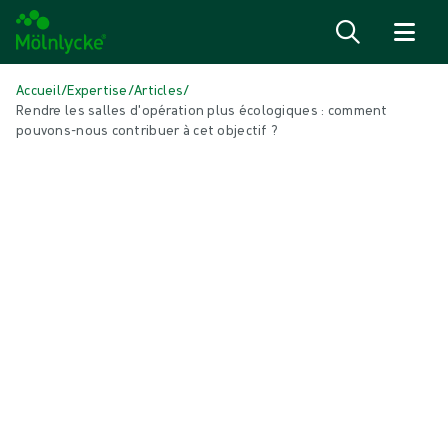
Passer au contenu
Accueil
/
Expertise
/
Articles
/
Rendre les salles d'opération plus écologiques : comment
pouvons-nous contribuer à cet objectif ?
DANS CET ARTICLE
Solutions pour le bloc opératoire
|
2 min de lecture
Rendre les salles d'opération plus
écologiques : comment pouvons-nous
contribuer à cet objectif ?
Rendre les salles d'opération plus durables semble prometteur, mais
dans la pratique, cela s'avère souvent complexe. En raison des
préoccupations liées à l’écoblanchiment et des difficultés à mesurer
objectivement les initiatives respectueuses de l'environnement, il
n'est pas facile de rendre les salles d'opération réellement plus
écologiques et de le démontrer de manière fiable.