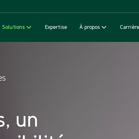
Passer au contenu
Solutions
Expertise
À propos
Carrièr
es
s, un