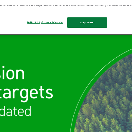
a décarbonation des soins de santé.
ies to enhance user experience and to analyze performance and traffic on our website. We also share information about your use of our site with our soc
Do Not Sell My Personal Information
Accept Cookies