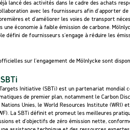
éjà lancé des activités dans le cadre des achats resp
collaboration avec les fournisseurs afin d’apporter de 
premières et d’améliorer les voies de transport néces
rs une économie à faible émission de carbone. Mölnlyc
e défini de fournisseurs s’engage à réduire les émiss
officielles sur l’engagement de Mölnlycke sont dispo
 SBTi
Targets Initiative (SBTi) est un partenariat mondial
imatiques de premier plan, notamment le Carbon Discl
 Nations Unies, le World Resources Institute (WRI) e
F). La SBTi définit et promeut les meilleures pratiq
ssions et d’objectifs de zéro émission nette, confor
t une assistance technique et des ressources experte