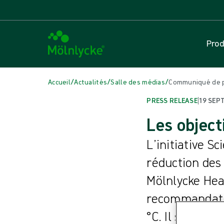
Prod
/
/
/
Accueil
Actualités
Salle des médias
Communiqué de pr
PRESS RELEASE
|
19 SEP
Les object
L’initiative S
réduction des
Mölnlycke Hea
recommandation
°C. Il s’agit 