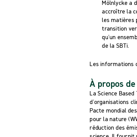
Mölnlycke a d
accroître la 
les matières 
transition ve
qu’un ensembl
de la SBTi.
Les informations 
À propos de
La Science Based 
d’organisations cl
Pacte mondial des
pour la nature (WW
réduction des émi
science. Il fourni