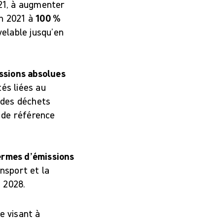
021, à augmenter
n 2021 à
100 %
velable jusqu’en
ssions absolues
és liées au
t des déchets
e de référence
ermes d’émissions
nsport et la
i 2028.
e visant à