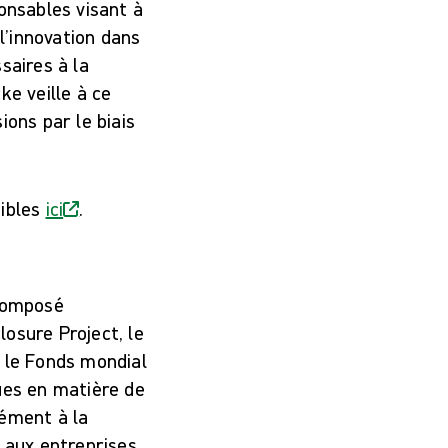
onsables visant à
l’innovation dans
saires à la
ke veille à ce
ions par le biais
nibles
ici
.
 composé
osure Project, le
t le Fonds mondial
ues en matière de
mément à la
s aux entreprises