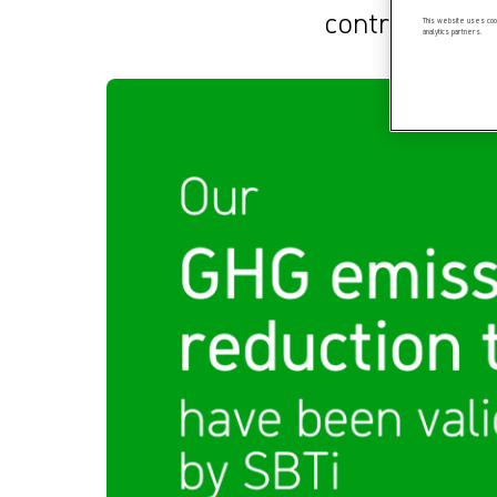
contribuer à l
This website uses cook
analytics partners.