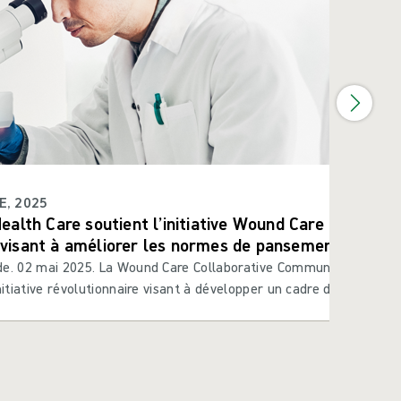
E, 2025
ealth Care soutient l’initiative Wound Care Collabora
isant à améliorer les normes de pansement des pla
de. 02 mai 2025. La Wound Care Collaborative Community (WCCC) 
nitiative révolutionnaire visant à développer un cadre de test préc
our les pansements.