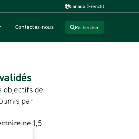
Canada (French)
Contactez-nous
Rechercher
validés
s objectifs de
soumis par
ctoire de 1,5
lnlycke de