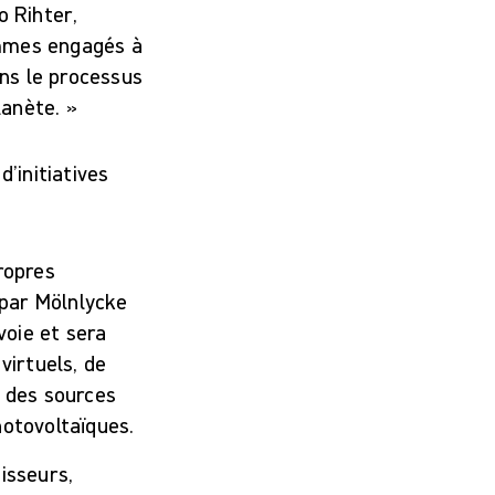
o Rihter,
ommes engagés à
ons le processus
lanète. »
’initiatives
ropres
 par Mölnlycke
voie et sera
virtuels, de
s des sources
hotovoltaïques.
isseurs,