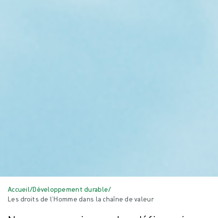
Accueil
/
Développement durable
/
Les droits de l’Homme dans la chaîne de valeur