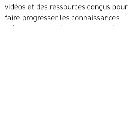
vidéos et des ressources conçus pour
faire progresser les connaissances
médicales et améliorer la qualité des
soins.
Tous
{{ category.DisplayName ?? category.Name }}
{{knowledgeCard.Title}} | {{knowledgeCard.ReadingTime}} min
de lecture
{{knowledgeCard.Heading}}
Regarder la vidéo