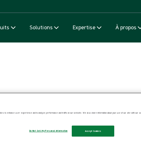
Passer au contenu
uits
Solutions
Expertise
À propos
de la qualité des salles d’opérat
 dans la salle d’opération
ies to enhance user experience and to analyze performance and traffic on our website. We also share information about your use of our site with our soc
Do Not Sell My Personal Information
Accept Cookies