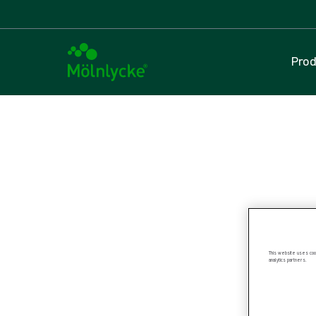
Prod
DANS CET ARTICLE
Gants
|
2 min de lecture
Stratégies d’amélioration active 
Utiliser la science de l’amélioration pour favoriser le changement
This website uses cook
analytics partners.