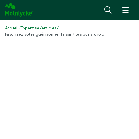
Passer au contenu
Accueil
/
Expertise
/
Articles
/
Favorisez votre guérison en faisant les bons choix
DANS CET ARTICLE
Traitement des plaies
|
3 min de lecture
Favorisez votre guérison en faisant
les bons choix