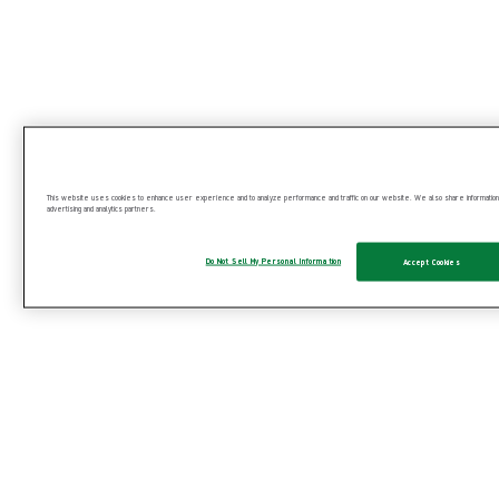
Saumon, cabillaud, sardines
This website uses cookies to enhance user experience and to analyze performance and traffic on our website. We also share information ab
advertising and analytics partners.
Do Not Sell My Personal Information
Accept Cookies