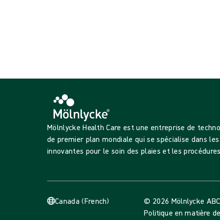
{{productCard.ProductGroupName}}
Affichage {{ products.length }} sur {{ total }}
Voir plus
Chargement...
Mölnlycke Health Care est une entreprise de techn
de premier plan mondiale qui se spécialise dans les
innovantes pour le soin des plaies et les procédures
Canada (French)
© 2026 Mölnlycke AB
C
Politique en matière d