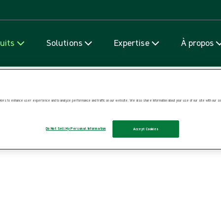
Passer au contenu
uits
Solutions
Expertise
À propos
pie
ies to enhance user experience and to analyze performance and traffic on our website. We also share information about your use of our site with our soc
Do Not Sell My Personal Information
Accept Cookies