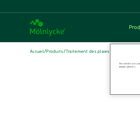
Prod
/
/
/
Accueil
Produits
Traitement des plaies
Oxygénothéra
Skip to products
This website uses cook
analytics partners.
Soins des plaies (42)
Voir tout
Fixation et thérapie de compression (4)
Interfaces en contact avec la plaie (3)
Pansements à base d’alginates et de fibres (3)
Pansements antimicrobiens (8)
Pansements hydrocellulaires auto-adhésifs (5)
Pansements hydrocellulaires non bordés (6)
Pansements pour incisions (2)