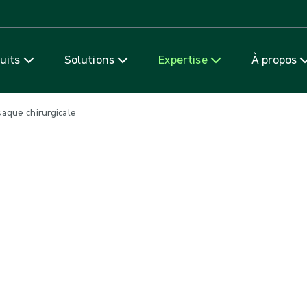
Passer au contenu
uits
Solutions
Expertise
À propos
saque chirurgicale
 chirurgicale
ègles d'asepsie ?