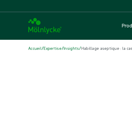
Prod
/
/
/
Accueil
Expertise
Insights
Habillage aseptique : la ca
DANS CET ARTICLE
Solutions pour le bloc opératoire
|
4 min de lecture
Habillage aseptique : la casaque
Pourquoi et comment enfiler une casaque chirurgicale selon les r