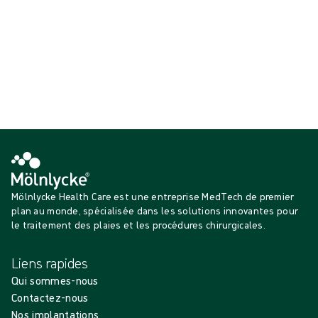
Quand appeler votre infirmièr(e) ou votre
médecin ?
Contactez-les si vous remarquez l’un des éléments suivants :
• Augmentation de la douleur : douleur importante ou ingérable.
• Modifications de la plaie : augmentation des niveaux de douleur
et de gonflement
• Écoulement de liquide : pansement imbibé de liquide.
Mölnlycke Health Care est une entreprise MedTech de premier
plan au monde, spécialisée dans les solutions innovantes pour
le traitement des plaies et les procédures chirurgicales.
Liens rapides
Qui sommes-nous
Contactez-nous
Nos implantations