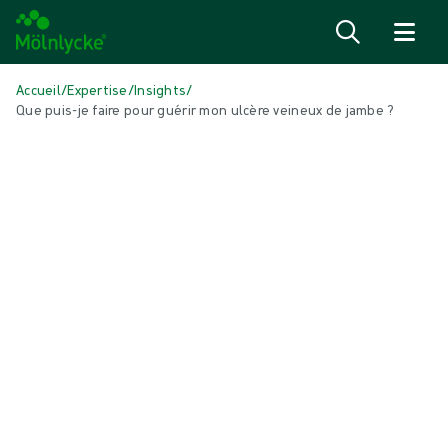
Passer au contenu
Accueil
/
Expertise
/
Insights
/
Que puis-je faire pour guérir mon ulcère veineux de jambe ?
DANS CET ARTICLE
Soins des plaies
|
1 min de lecture
Que puis-je faire pour guérir mon
ulcère veineux de jambe ?