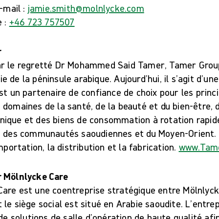
-mail :
jamie.smith@molnlycke.com
 :
+46 723 757507
r
r le regretté Dr Mohammed Said Tamer, Tamer Group
 de la péninsule arabique. Aujourd’hui, il s’agit d’un
st un partenaire de confiance de choix pour les princ
domaines de la santé, de la beauté et du bien-être, de
ique et des biens de consommation à rotation rapid
s des communautés saoudiennes et du Moyen-Orient. 
mportation, la distribution et la fabrication.
www.Tam
r Mölnlycke Care
are est une coentreprise stratégique entre Mölnlyck
le siège social est situé en Arabie saoudite. L’entre
 de solutions de salle d’opération de haute qualité afi