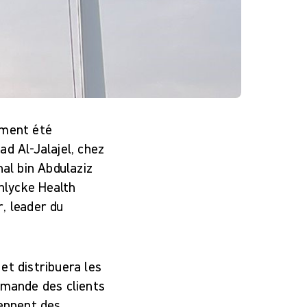
ement été
d Al-Jalajel, chez
hal bin Abdulaziz
lnlycke Health
, leader du
et distribuera les
emande des clients
rennent des