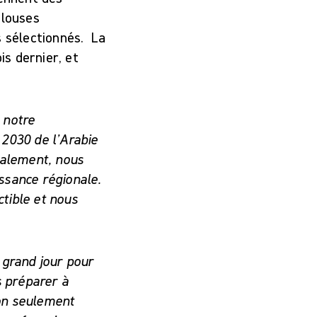
blouses
s sélectionnés. La
s dernier, et
 notre
 2030 de l’Arabie
calement, nous
issance régionale.
tible et nous
n grand jour pour
s préparer à
non seulement