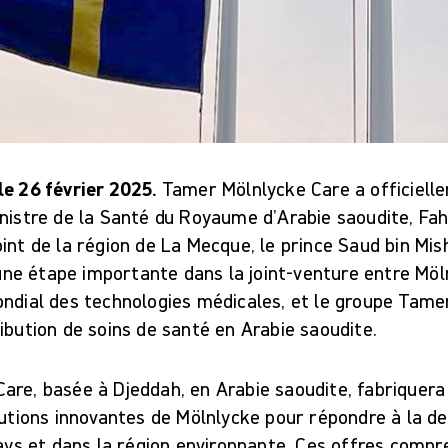
le 26 février 2025.
Tamer Mölnlycke Care a officiell
nistre de la Santé du Royaume d’Arabie saoudite, Faha
int de la région de La Mecque, le prince Saud bin Mis
d’une étape importante dans la joint-venture entre Mö
ndial des technologies médicales, et le groupe Tamer
ibution de soins de santé en Arabie saoudite.
re, basée à Djeddah, en Arabie saoudite, fabriquera 
lutions innovantes de Mölnlycke pour répondre à la d
pays et dans la région environnante. Ces offres comp