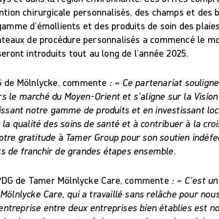
ntion chirurgicale personnalisés, des champs et des 
gamme d’émollients et des produits de soin des plaie
lateaux de procédure personnalisés a commencé le moi
seront introduits tout au long de l’année 2025.
DG de Mölnlycke, commente
: « Ce partenariat souligne
 le marché du Moyen-Orient et s’aligne sur la Vision
issant notre gamme de produits et en investissant lo
 la qualité des soins de santé et à contribuer à la cro
tre gratitude à Tamer Group pour son soutien indéfec
 de franchir de grandes étapes ensemble.
PDG de Tamer Mölnlycke Care, commente
: « C’est u
Mölnlycke Care, qui a travaillé sans relâche pour nou
coentreprise entre deux entreprises bien établies est 