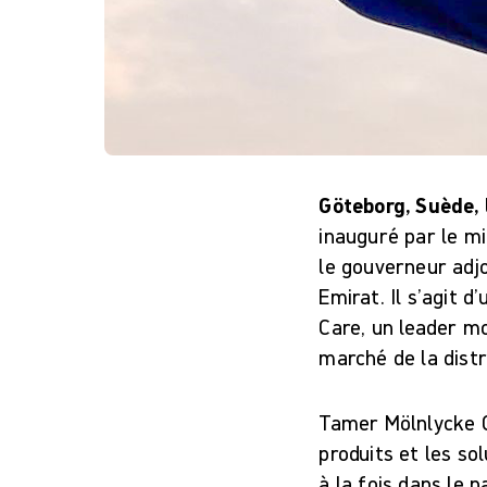
Göteborg, Suède, 
inauguré par le mi
le gouverneur adjo
Emirat. Il s’agit 
Care, un leader mo
marché de la distr
Tamer Mölnlycke Ca
produits et les so
à la fois dans le 