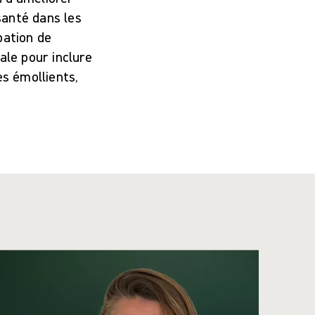
 santé dans les
pation de
ale pour inclure
es émollients,