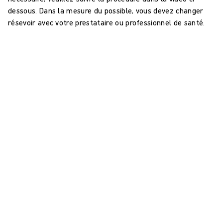
dessous. Dans la mesure du possible, vous devez changer
résevoir avec votre prestataire ou professionnel de santé.
Puis-je prendre une douche pendant que
j’utilise Avance® Solo ?
Oui, vous êtes libre de prendre des douches légères pendant
le traitement avec Avance® Solo, mais vous devez :
Débranchez la pompe