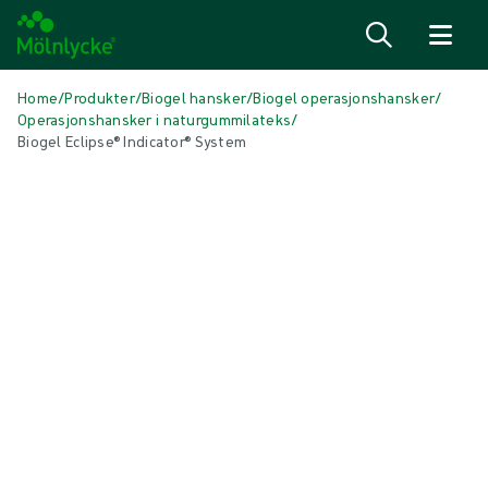
Hopp til innhold
Home
/
Produkter
/
Biogel hansker
/
Biogel operasjonshansker
/
Operasjonshansker i naturgummilateks
/
Biogel Eclipse® Indicator® System
Hopp over media
Hansker i naturgummilateks
Biogel Eclipse® Indicator® System
Biogel Eclipse® Indicator® System har en smidig og ekstra behagelig