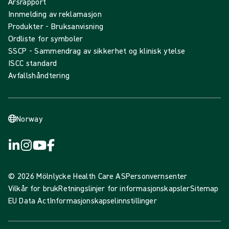
Årsrapport
Innmelding av reklamasjon
Produkter - Bruksanvisning
Ordliste for symboler
SSCP - Sammendrag av sikkerhet og klinisk ytelse
ISCC standard
Avfallshåndtering
Norway
© 2026 Mölnlycke Health Care AS
Personvernsenter
Vilkår for bruk
Retningslinjer for informasjonskapsler
Sitemap
EU Data Act
Informasjonskapselinnstillinger