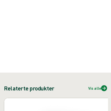
passform
Produkt: REF {{ store.currentProductVariant?.productId }}
{{ feature }}
Sertifisert av ISCC
FSC-sertifisert papir
Kontakt oss
Relaterte produkter
Vis alle
Hopp over karusell