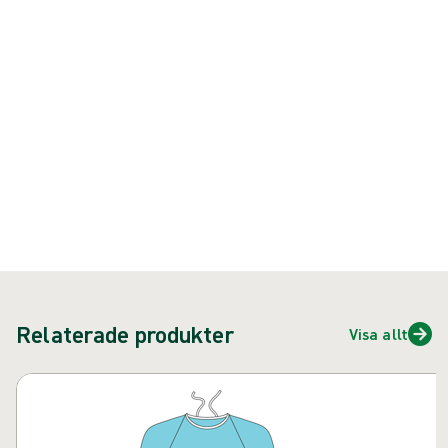
Operationsrock som lämpar sig för de flesta mindre ingrepp
Produkt: REF {{ store.currentProductVariant?.productId }}
{{ feature }}
Certifierad av ISCC
FSC-certifierat papper
Relaterade produkter
Visa allt
Hoppa över karusell