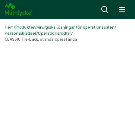
Hoppa till innehåll
Hem
/
Produkter
/
Kirurgiska lösningar för operationssalen
/
Personalklädsel
/
Operationsrockar
/
CLASSIC Tie-Back, standardprestanda
Hoppa över media
Operationsrockar
CLASSIC Tie-Back,
standardprestanda