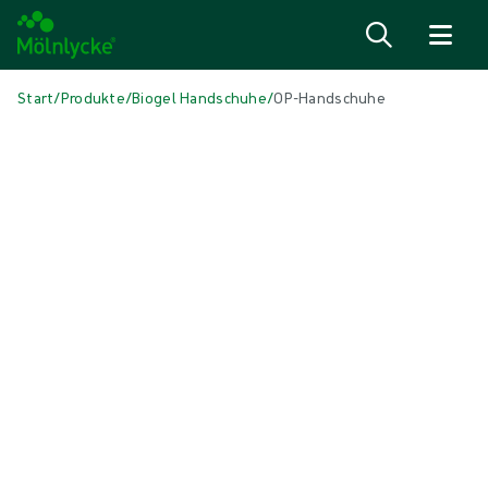
Zum Inhalt
Start
/
Produkte
/
Biogel Handschuhe
/
OP-Handschuhe
Skip to products
Wundversorgung (46)
Mehr anzeigen
Alginate und Faserverbände (3)
Antimikrobielle Wundauflagen (6)
Fixierung und Kompressionstherapie (6)
Narbenbehandlung (1)
Natriumchlorid-Verbände (reinigend) (1)
Positionierungshilfen (3)
Schaumverbände mit Haftrand (5)
Schaumverbände ohne Haftrand (6)
Stomaverbände (1)
Superabsorber (1)
Topische Sauerstofftherapie (1)
Unterdruck-Wundtherapie (3)
Verbände für chirurgische Inzisionen (1)