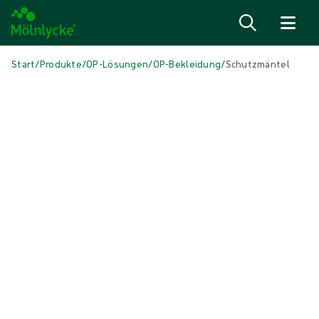
Zum Inhalt
Start
/
Produkte
/
OP-Lösungen
/
OP-Bekleidung
/
Schutzmäntel
Skip to products
Wundversorgung (46)
Mehr anzeigen
Alginate und Faserverbände (3)
Antimikrobielle Wundauflagen (6)
Fixierung und Kompressionstherapie (6)
Narbenbehandlung (1)
Natriumchlorid-Verbände (reinigend) (1)
Positionierungshilfen (3)
Schaumverbände mit Haftrand (5)
Schaumverbände ohne Haftrand (6)
Stomaverbände (1)
Superabsorber (1)
Topische Sauerstofftherapie (1)
Unterdruck-Wundtherapie (3)
Verbände für chirurgische Inzisionen (1)