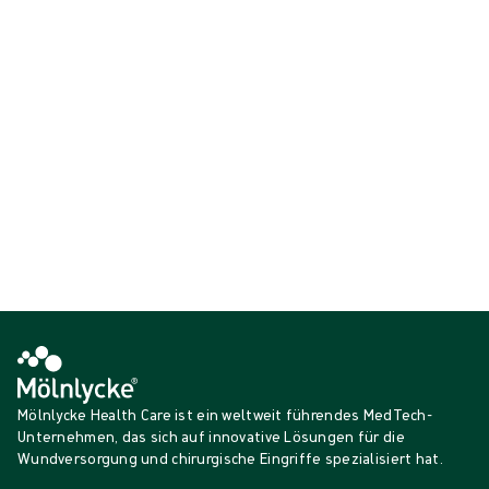
unsterilen Umgebungen zu reduzieren. Sie sind atmungsaktiv,
komfortabel, einfach anzuziehen und erfüllen die
Schutzanforderungen von ANSI/AAMI 2.
{{ products.length }} von {{ total }}
{{productCard.CategoryName}}
{{productCard.ProductGroupName}}
{{ products.length }} von {{ total }}
Mehr anzeigen
Wird geladen…
Mölnlycke Health Care ist ein weltweit führendes MedTech-
Unternehmen, das sich auf innovative Lösungen für die
Wundversorgung und chirurgische Eingriffe spezialisiert hat.