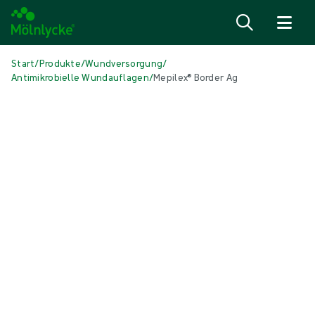
Zum Inhalt
Start
/
Produkte
/
Wundversorgung
/
Antimikrobielle Wundauflagen
/
Mepilex® Border Ag
Medien überspringen
Antimikrobielle Wundauflagen
Mepilex® Border Ag
Selbsthaftender, antimikrobieller sanfter Silikon-Schaumverband
Produkt: REF {{ store.currentProductVariant?.productId }}