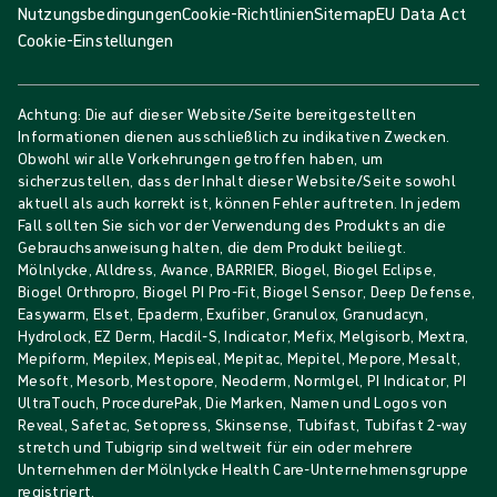
Nutzungsbedingungen
Cookie-Richtlinien
Sitemap
EU Data Act
Cookie-Einstellungen
Achtung: Die auf dieser Website/Seite bereitgestellten
Informationen dienen ausschließlich zu indikativen Zwecken.
Obwohl wir alle Vorkehrungen getroffen haben, um
sicherzustellen, dass der Inhalt dieser Website/Seite sowohl
aktuell als auch korrekt ist, können Fehler auftreten. In jedem
Fall sollten Sie sich vor der Verwendung des Produkts an die
Gebrauchsanweisung halten, die dem Produkt beiliegt.
Mölnlycke, Alldress, Avance, BARRIER, Biogel, Biogel Eclipse,
Biogel Orthropro, Biogel PI Pro-Fit, Biogel Sensor, Deep Defense,
Easywarm, Elset, Epaderm, Exufiber, Granulox, Granudacyn,
Hydrolock, EZ Derm, Hacdil-S, Indicator, Mefix, Melgisorb, Mextra,
Mepiform, Mepilex, Mepiseal, Mepitac, Mepitel, Mepore, Mesalt,
Mesoft, Mesorb, Mestopore, Neoderm, Normlgel, PI Indicator, PI
UltraTouch, ProcedurePak, Die Marken, Namen und Logos von
Reveal, Safetac, Setopress, Skinsense, Tubifast, Tubifast 2-way
stretch und Tubigrip sind weltweit für ein oder mehrere
Unternehmen der Mölnlycke Health Care-Unternehmensgruppe
registriert.