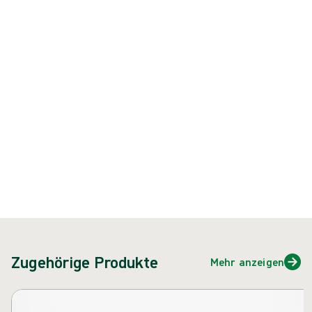
Wundspüllösung zur Reinigung und Spülung von akuten, chronischen
und kontaminierten Wunden.
Produkt: REF {{ store.currentProductVariant?.productId }}
{{ feature }}
Zertifiziert durch ISCC
FSC-zertifiziertes Papier
Kontakt
Zugehörige Produkte
Mehr anzeigen
Karussell überspringen