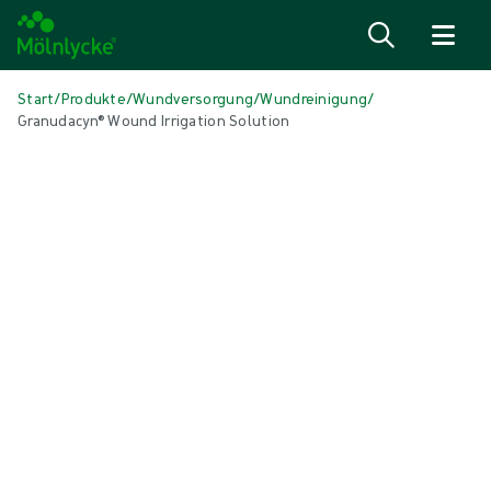
Zum Inhalt
Start
/
Produkte
/
Wundversorgung
/
Wundreinigung
/
Granudacyn® Wound Irrigation Solution
Medien überspringen
Wundreinigung
Granudacyn® Wound Irrigation
Solution
Granudacyn® Wundspüllösung ist eine gebrauchsfertige