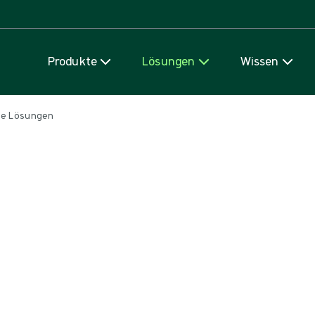
Zum Inhalt
Produkte
Lösungen
Wissen
he Lösungen
 Trays, die alle benötigten Einwegartikel enthalten, die Sie für
o mehr Wert und Effizienz erzielen Sie.