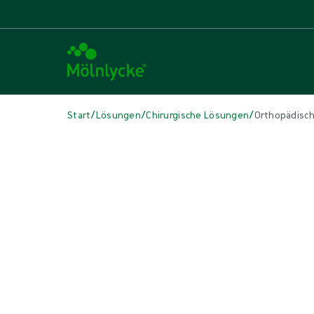
/
/
/
Start
Lösungen
Chirurgische Lösungen
Orthopädisc
IN DIESEM ARTIKEL
OP Lösungen
|
3 min Lesedauer
Orthopädische Lösungen
Verbessern Sie die Effizienz mit maßgeschneiderten ProcedurePak®
Eingriffen benötigen. Je mehr Sie zu jedem Tray hinzufügen, dest