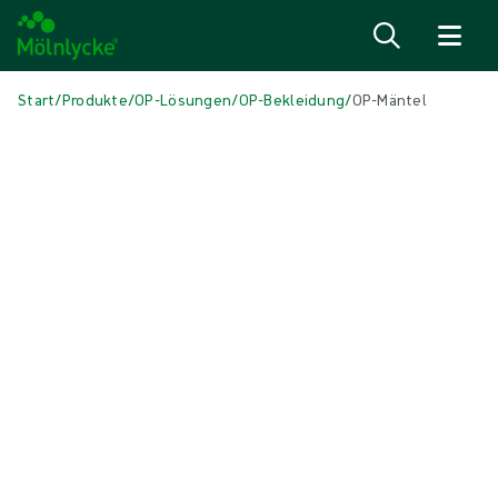
Zum Inhalt
Start
/
Produkte
/
OP-Lösungen
/
OP-Bekleidung
/
OP-Mäntel
Skip to products
Wundversorgung (46)
Mehr anzeigen
Alginate und Faserverbände (3)
Antimikrobielle Wundauflagen (6)
Fixierung und Kompressionstherapie (6)
Narbenbehandlung (1)
Natriumchlorid-Verbände (reinigend) (1)
Positionierungshilfen (3)
Schaumverbände mit Haftrand (5)
Schaumverbände ohne Haftrand (6)
Stomaverbände (1)
Superabsorber (1)
Topische Sauerstofftherapie (1)
Unterdruck-Wundtherapie (3)
Verbände für chirurgische Inzisionen (1)