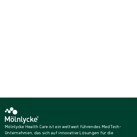
Anwender*innen, sich auf ihre Arbeit zu konzentrieren. Das gesamte
Sortiment kann in ProcedurePak® inkludiert werden und trägt zur
Kosteneffizienz, Nachhaltigkeit und einem angemessenen
Schutzniveau bei.
{{ products.length }} von {{ total }}
{{productCard.CategoryName}}
{{productCard.ProductGroupName}}
{{ products.length }} von {{ total }}
Mehr anzeigen
Wird geladen…
Mölnlycke Health Care ist ein weltweit führendes MedTech-
Unternehmen, das sich auf innovative Lösungen für die