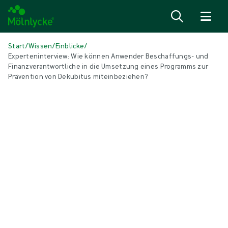
Zum Inhalt
Start
/
Wissen
/
Einblicke
/
Experteninterview: Wie können Anwender Beschaffungs- und
Finanzverantwortliche in die Umsetzung eines Programms zur
Prävention von Dekubitus miteinbeziehen?
IN DIESEM ARTIKEL
Wundversorgung
|
2 min Lesedauer
Experteninterview: Wie können
Anwender Beschaffungs- und
Finanzverantwortliche in die
Umsetzung eines Programms zur
Prävention von Dekubitus
miteinbeziehen?
Im Rahmen einer kürzlich durchgeführten Untersuchung zur
Prävention von Dekubitus stellte Mölnlycke diese und verwandte