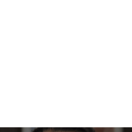
Prävention von Dekubitus zu demonstrieren
Schließlich erklärt Benedict, welche Arten von Daten Kliniker
seiner Meinung nach sammeln und präsentieren sollten, um
sowohl den überzeugendsten Fall zu erstellen als auch ihr
eigenes Verständnis dafür zu unterstützen, welche
Interventionen am effektivsten sind.
Sehen Sie sich das Interview mit Benedict
Stanberry an
Benedict Stanberry, Gründer und Direktor von IHLM, Oxford,
Großbritannien