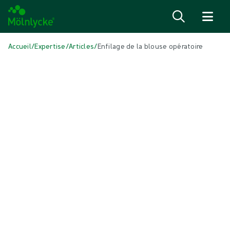
Passer au contenu
Accueil
/
Expertise
/
Articles
/
Enfilage de la blouse opératoire
DANS CET ARTICLE
Solutions pour le bloc opératoire
|
4 min de lecture
Enfilage de la blouse opératoire
Pourquoi et comment enfiler une blouse opératoire selon les règles
d'asepsie ?