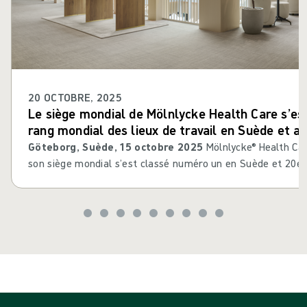
20 OCTOBRE, 2025
Le siège mondial de Mölnlycke Health Care s’es
rang mondial des lieux de travail en Suède et a
dans l’enquête Leesman sur l’expérience sur le l
Göteborg, Suède, 15 octobre 2025
Mölnlycke® Health Car
son siège mondial s’est classé numéro un en Suède et 20e 
prestigieux Leesman® Index, une enquête de référence mesu
lieu de travail dans des milliers d’organisations à travers l