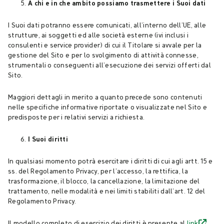
A chi e in che ambito possiamo trasmettere i Suoi dati
I Suoi dati potranno essere comunicati, all’interno dell’UE, alle
strutture, ai soggetti ed alle società esterne (ivi inclusi i
consulenti e service provider) di cui il Titolare si avvale per la
gestione del Sito e per lo svolgimento di attività connesse,
strumentali o conseguenti all’esecuzione dei servizi offerti dal
Sito.
Maggiori dettagli in merito a quanto precede sono contenuti
nelle specifiche informative riportate o visualizzate nel Sito e
predisposte per i relativi servizi a richiesta.
I Suoi diritti
In qualsiasi momento potrà esercitare i diritti di cui agli artt. 15 e
ss. del Regolamento Privacy, per l’accesso, la rettifica, la
trasformazione, il blocco, la cancellazione, la limitazione del
trattamento, nelle modalità e nei limiti stabiliti dall’art. 12 del
Regolamento Privacy.
Il modello completo di esercizio dei diritti è presente al
link