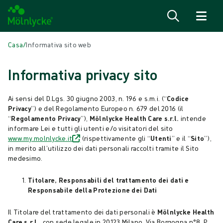
Salta al contenuto
Casa
/
Informativa sito web
Informativa privacy sito
Ai sensi del D.Lgs. 30 giugno 2003, n. 196 e s.m.i. (“
Codice
Privacy
”) e del Regolamento Europeo n. 679 del 2016 (il
“
Regolamento Privacy
”),
Mölnlycke Health Care s.r.l.
intende
informare Lei e tutti gli utenti e/o visitatori del sito
www.my.molnlycke.it
(rispettivamente gli “
Utenti
” e il “
Sito
”),
in merito all’utilizzo dei dati personali raccolti tramite il Sito
medesimo.
Titolare, Responsabili del trattamento dei dati e
Responsabile della Protezione dei Dati
Il Titolare del trattamento dei dati personali è
Mölnlycke Health
Care s.r.l.,
con sede legale in 20123 Milano, Via Borgogna n°8, P.