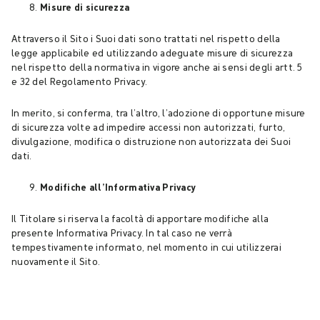
Misure di sicurezza
Attraverso il Sito i Suoi dati sono trattati nel rispetto della
legge applicabile ed utilizzando adeguate misure di sicurezza
nel rispetto della normativa in vigore anche ai sensi degli artt. 5
e 32 del Regolamento Privacy.
In merito, si conferma, tra l’altro, l’adozione di opportune misure
di sicurezza volte ad impedire accessi non autorizzati, furto,
divulgazione, modifica o distruzione non autorizzata dei Suoi
dati.
Modifiche all’Informativa Privacy
Il Titolare si riserva la facoltà di apportare modifiche alla
presente Informativa Privacy. In tal caso ne verrà
tempestivamente informato, nel momento in cui utilizzerai
nuovamente il Sito.