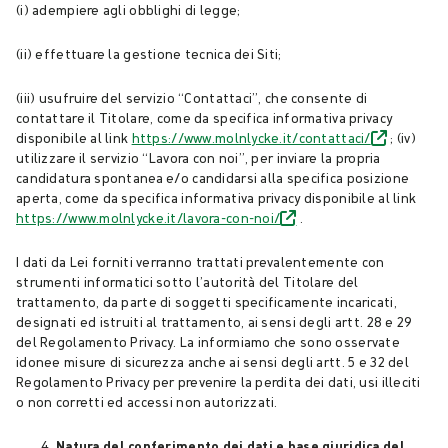
(i) adempiere agli obblighi di legge;
(ii) effettuare la gestione tecnica dei Siti;
(iii) usufruire del servizio “Contattaci”, che consente di
contattare il Titolare, come da specifica informativa privacy
disponibile al link
https://www.molnlycke.it/contattaci/
; (iv)
utilizzare il servizio “Lavora con noi”, per inviare la propria
candidatura spontanea e/o candidarsi alla specifica posizione
aperta, come da specifica informativa privacy disponibile al link
https://www.molnlycke.it/lavora-con-noi/
.
I dati da Lei forniti verranno trattati prevalentemente con
strumenti informatici sotto l’autorità del Titolare del
trattamento, da parte di soggetti specificamente incaricati,
designati ed istruiti al trattamento, ai sensi degli artt. 28 e 29
del Regolamento Privacy. La informiamo che sono osservate
idonee misure di sicurezza anche ai sensi degli artt. 5 e 32 del
Regolamento Privacy per prevenire la perdita dei dati, usi illeciti
o non corretti ed accessi non autorizzati.
Natura del conferimento dei dati e base giuridica del