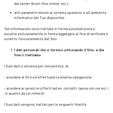
dal server (buon fine, errore, ecc.);
altri parametri relativi al sistema operativo e all’ambiente
informatico del Tuo dispositivo.
Tali informazioni sono trattate in forma automatizzata e
raccolte esclusivamente in forma aggregata al fine di verificare il
corretto funzionamento del Sito.
I dati personali che ci fornisci utilizzando il Sito: a che
fine li trattiamo
I Suoi dati ci servono per consentirLe, di:
- accedere al Sito ed effettuare la relativa navigazione;
- accedere ai servizi ivi offerti (ad es. contatti, lavora con noi ecc.)
in quanto da Lei richiesti.
I Suoi dati vengono trattati per le seguenti finalità: