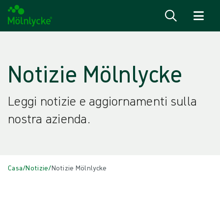
Salta al contenuto
Notizie Mölnlycke
Leggi notizie e aggiornamenti sulla
nostra azienda.
Casa
/
Notizie
/
Notizie Mölnlycke
Tutti
{{ category.DisplayName ?? category.Name }}