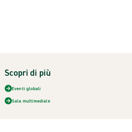
{{NEWSCARD.TITLE}}
{{newsCard.Heading}}
Scopri di più
Eventi globali
Sala multimediale