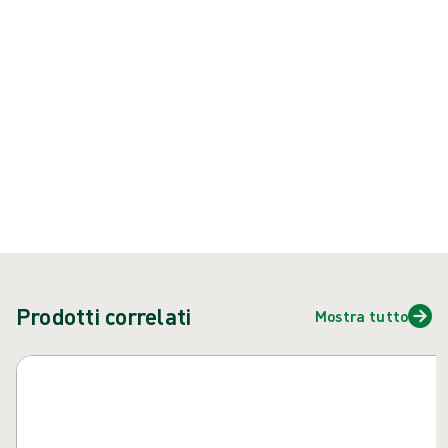
{{ feature }}
Certificato da ISCC
Carta certificata FSC
Contattaci
Prodotti correlati
Mostra tutto
Salta carosello