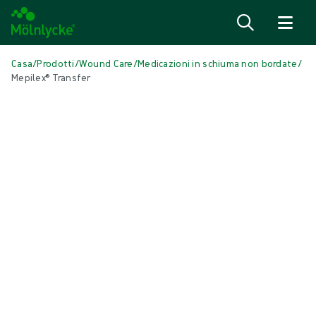
Salta al contenuto
Casa
/
Prodotti
/
Wound Care
/
Medicazioni in schiuma non bordate
/
Mepilex® Transfer
Salta media
Medicazioni in schiuma non bordate
Mepilex® Transfer
Medicazione per il trasferimento dell'essudato in silicone morbido
Prodotto: REF {{ store.currentProductVariant?.productId }}