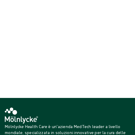
Essendo il primo guanto chirurgico al mondo rivestito in polimero e
senza polvere, i guanti Biogel® hanno una lunga storia di qualità e
innovazione. Stiamo ancora ricercando e sviluppando la nostra gamma
Biogel per aiutarti a dare il meglio di te, offrendo risultati ancora
migliori supportati da prove cliniche ed economiche per la salute.
Visualizza {{ products.length }} di {{ total }}
{{productCard.CategoryName}}
{{productCard.ProductGroupName}}
Visualizza {{ products.length }} di {{ total }}
Mostra di più
Caricamento...
Mölnlycke Health Care è un'azienda MedTech leader a livello
mondiale, specializzata in soluzioni innovative per la cura delle