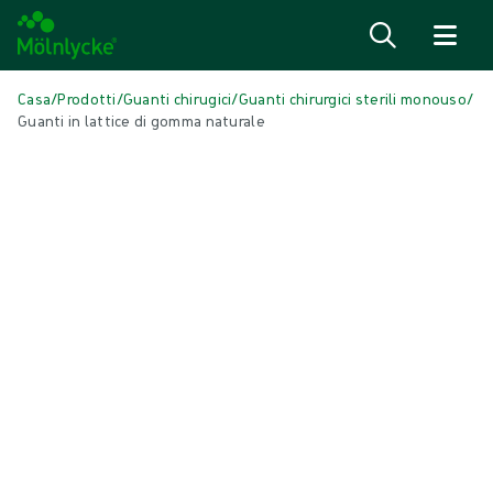
Salta al contenuto
Casa
/
Prodotti
/
Guanti chirugici
/
Guanti chirurgici sterili monouso
/
Guanti in lattice di gomma naturale
Skip to products
Cura delle ferite (46)
Mostra tutto
Compresse e tamponi conventional (1)
Detersione delle ferite (2)
Fissazione e terapia compressiva (4)
Gestione delle cicatrici (3)
Medicazioni antimicrobiche (6)
Medicazioni in alginato e fibra (3)
Medicazioni in schiuma bordate (5)
Medicazioni in schiuma non bordate (6)
Medicazioni per incisioni chirurgiche (1)
Medicazioni super assorbenti (2)
Medicazioni tradizionali (3)
Ossigenoterapia topica (1)